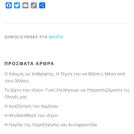
Facebook
Twitter
Email
Copy
Μοιραστείτε
Link
ΔΗΜΟΣΙΕΎΘΗΚΕ ΣΤΗ
QUOTE
ΠΡΟΣΦΑΤΑ ΑΡΘΡΑ
Ο Κόσμος ως Καθρέφτης. Η Τέχνη του να Βλέπεις Μέσα από
τους Άλλους
Το Δίχτυ του «Εγώ»: Γιατί Επιλέγουμε να Υπερασπιζόμαστε τις
Πληγές μας
Η Αναζήτηση του Χαμένου
Η Ψευδαίσθηση του «Εγώ»
Η Παγίδα της Παρεξήγησης και Αυτοφροντίδα