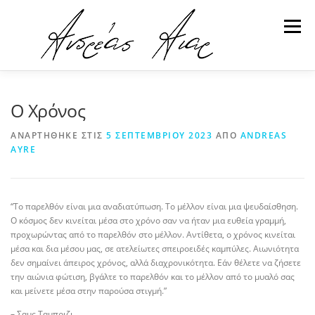
Προχωρήστε
στο
Μενού
περιεχόμενο
ΕΚΔΟΣΕΙΣ
ΓΙΑ ΤΟΝ ΑΝΔΡΕΑ
ΥΠΗΡΕΣΙΕΣ
Ο Χρόνος
ΑΝΑΡΤΉΘΗΚΕ ΣΤΙΣ
5 ΣΕΠΤΕΜΒΡΊΟΥ 2023
ΑΠΌ
ANDREAS
AYRE
ΑΡΘΡΑ
ΕΠΙΚΟΙΝΩΝΙΑ
“Το παρελθόν είναι μια αναδιατύπωση. Το μέλλον είναι μια ψευδαίσθηση.
Ο κόσμος δεν κινείται μέσα στο χρόνο σαν να ήταν μια ευθεία γραμμή,
προχωρώντας από το παρελθόν στο μέλλον. Αντίθετα, ο χρόνος κινείται
μέσα και δια μέσου μας, σε ατελείωτες σπειροειδές καμπύλες. Αιωνιότητα
δεν σημαίνει άπειρος χρόνος, αλλά διαχρονικότητα. Εάν θέλετε να ζήσετε
την αιώνια φώτιση, βγάλτε το παρελθόν και το μέλλον από το μυαλό σας
και μείνετε μέσα στην παρούσα στιγμή.”
– Σαμς Ταμπριζι