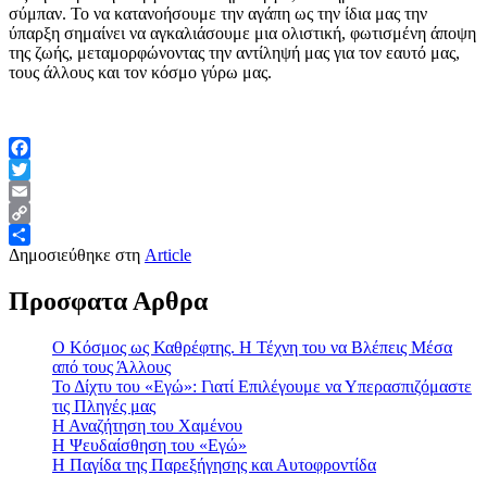
σύμπαν. Το να κατανοήσουμε την αγάπη ως την ίδια μας την
ύπαρξη σημαίνει να αγκαλιάσουμε μια ολιστική, φωτισμένη άποψη
της ζωής, μεταμορφώνοντας την αντίληψή μας για τον εαυτό μας,
τους άλλους και τον κόσμο γύρω μας.
Facebook
Twitter
Email
Copy
Δημοσιεύθηκε στη
Article
Link
Μοιραστείτε
Προσφατα Αρθρα
Ο Κόσμος ως Καθρέφτης. Η Τέχνη του να Βλέπεις Μέσα
από τους Άλλους
Το Δίχτυ του «Εγώ»: Γιατί Επιλέγουμε να Υπερασπιζόμαστε
τις Πληγές μας
Η Αναζήτηση του Χαμένου
Η Ψευδαίσθηση του «Εγώ»
Η Παγίδα της Παρεξήγησης και Αυτοφροντίδα