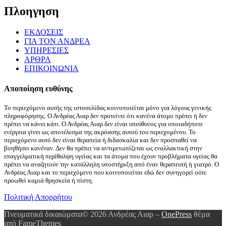
Πλοηγηση
ΕΚΔΟΣΕΙΣ
ΓΙΑ ΤΟΝ ΑΝΔΡΕΑ
ΥΠΗΡΕΣΙΕΣ
ΑΡΘΡΑ
ΕΠΙΚΟΙΝΩΝΙΑ
Αποποίηση ευθύνης
Το περιεχόμενο αυτής της ιστοσελίδας κοινοποιείται μόνο για λόγους γενικής
πληροφόρησης. Ο Ανδρέας Αιαρ δεν προτείνει ότι κανένα άτομο πρέπει ή δεν
πρέπει να κάνει κάτι. Ο Ανδρέας Αιαρ δεν είναι υπεύθυνος για οποιαδήποτε
ενέργεια γίνει ως αποτέλεσμα της ακρόασης αυτού του περιεχομένου. Το
περιεχόμενο αυτό δεν είναι θεραπεία ή διδασκαλία και δεν προσπαθεί να
βοηθήσει κανέναν. Δεν θα πρέπει να αντιμετωπίζεται ως εναλλακτική στην
επαγγελματική περίθαλψη υγείας και τα άτομα που έχουν προβλήματα υγείας θα
πρέπει να αναζητούν την κατάλληλη υποστήριξη από έναν θεραπευτή ή γιατρό. Ο
Ανδρέας Αιαρ και το περιεχόμενο που κοινοποιείται εδώ δεν συνηγορεί ούτε
προωθεί καμιά θρησκεία ή πίστη.
Πολιτική Απορρήτου
Πνευματικά δικαιώματα© 2026 Ανδρέας Αιαρ
–
OnePress
θέμα
από FameThemes