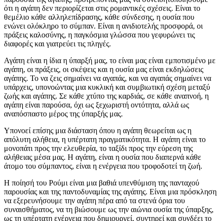
ότι η αγάπη δεν περιορίζεται στις ρομαντικές σχέσεις. Είναι το
θεμέλιο κάθε αλληλεπίδρασης, κάθε σύνδεσης, η ουσία που
ενώνει ολόκληρο το σύμπαν. Είναι η ανιδιοτελής προσφορά, οι
πράξεις καλοσύνης, η παγκόσμια γλώσσα που γεφυρώνει τις
διαφορές και γιατρεύει τις πληγές.
Αγάπη είναι η ίδια η ύπαρξή μας, το είναι μας είναι εμποτισμένο με
αγάπη, οι πράξεις, οι σκέψεις και η ουσία μας είναι εκδηλώσεις
αγάπης. Το να ζεις σημαίνει να αγαπάς, και να αγαπάς σημαίνει να
υπάρχεις, υπονοώντας μια κυκλική και συμβιωτική σχέση μεταξύ
ζωής και αγάπης. Σε κάθε χτύπο της καρδιάς, σε κάθε αναπνοή, η
αγάπη είναι παρούσα, όχι ως ξεχωριστή οντότητα, αλλά ως
αναπόσπαστο μέρος της ύπαρξής μας.
Υπονοεί επίσης μια διάσταση όπου η αγάπη θεωρείται ως η
απόλυτη αλήθεια, η υπέρτατη πραγματικότητα. Η αγάπη είναι το
μονοπάτι προς την ελευθερία, το ταξίδι προς την εύρεση της
αλήθειας μέσα μας. Η αγάπη, είναι η ουσία που διαπερνά κάθε
άτομο του σύμπαντος, είναι η ενέργεια που τροφοδοτεί τη ζωή.
Η ποίησή του Ρούμι είναι μια βαθιά υπενθύμιση της πανταχού
παρουσίας και της παντοδυναμίας της αγάπης. Είναι μια πρόσκληση
να εξερευνήσουμε την αγάπη πέρα από τα στενά όρια του
συναισθήματος, να τη βιώσουμε ως την αιώνια ουσία της ύπαρξης,
ως τη υπέρτατη ενέργεια που δημιουργεί, συντηρεί και συνδέει το