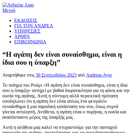
Προχωρήστε
στο
Μενού
περιεχόμενο
ΕΚΔΟΣΕΙΣ
ΓΙΑ ΤΟΝ ΑΝΔΡΕΑ
ΥΠΗΡΕΣΙΕΣ
ΑΡΘΡΑ
ΕΠΙΚΟΙΝΩΝΙΑ
“Η αγάπη δεν είναι συναίσθημα, είναι η
ίδια σου η ύπαρξη”
Αναρτήθηκε στις
30 Σεπτεμβρίου 2023
από
Andreas Ayre
Το ποίημα του Ρούμι «Η αγάπη δεν είναι συναίσθημα, είναι η ίδια
σου η ύπαρξη» αντηχεί με βαθιά διορατικότητα για τη φύση και την
ουσία της αγάπης. Αυτή η σύντομη αλλά περιεκτική πρόταση
υποδηλώνει ότι η αγάπη δεν είναι απλώς ένα φευγαλέο
συναίσθημα ή μια παροδική κατάσταση του νου, όπως συχνά
γίνεται αντιληπτή. Αντίθετα, η αγάπη είναι ο πυρήνας, η ουσία και
αναπόσπαστο μέρος της ύπαρξής μας.
Αυτή η αλήθεια μας καλεί να στοχαστούμε για την πανταχού
παρουσία της αγάπης, προτρέποντας μας να συνειδητοποιήσουμε