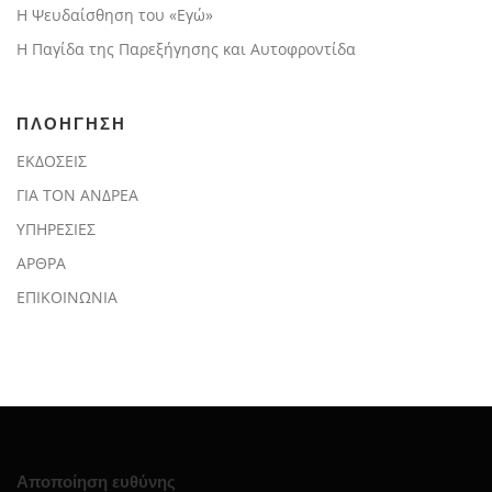
Η Ψευδαίσθηση του «Εγώ»
Η Παγίδα της Παρεξήγησης και Αυτοφροντίδα
ΠΛΟΗΓΗΣΗ
ΕΚΔΟΣΕΙΣ
ΓΙΑ ΤΟΝ ΑΝΔΡΕΑ
ΥΠΗΡΕΣΙΕΣ
ΑΡΘΡΑ
ΕΠΙΚΟΙΝΩΝΙΑ
Αποποίηση ευθύνης