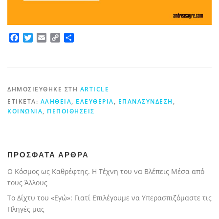
Facebook
Twitter
Email
Copy
Μοιραστείτε
Link
ΔΗΜΟΣΙΕΎΘΗΚΕ ΣΤΗ
ARTICLE
ΕΤΙΚΈΤΑ:
ΑΛΉΘΕΙΑ
,
ΕΛΕΥΘΕΡΊΑ
,
ΕΠΑΝΑΣΎΝΔΕΣΗ
,
ΚΟΙΝΩΝΊΑ
,
ΠΕΠΟΙΘΉΣΕΙΣ
ΠΡΟΣΦΑΤΑ ΑΡΘΡΑ
Ο Κόσμος ως Καθρέφτης. Η Τέχνη του να Βλέπεις Μέσα από
τους Άλλους
Το Δίχτυ του «Εγώ»: Γιατί Επιλέγουμε να Υπερασπιζόμαστε τις
Πληγές μας