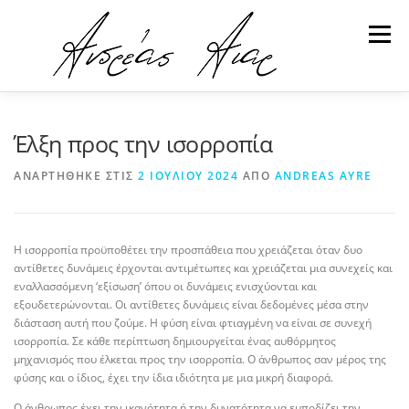
Προχωρήστε
στο
Μενού
περιεχόμενο
ΕΚΔΟΣΕΙΣ
ΓΙΑ ΤΟΝ ΑΝΔΡΕΑ
ΥΠΗΡΕΣΙΕΣ
Έλξη προς την ισορροπία
ΑΝΑΡΤΉΘΗΚΕ ΣΤΙΣ
2 ΙΟΥΛΊΟΥ 2024
ΑΠΌ
ANDREAS AYRE
ΑΡΘΡΑ
ΕΠΙΚΟΙΝΩΝΙΑ
Η ισορροπία προϋποθέτει την προσπάθεια που χρειάζεται όταν δυο
αντίθετες δυνάμεις έρχονται αντιμέτωπες και χρειάζεται μια συνεχείς και
εναλλασσόμενη ‘εξίσωση’ όπου οι δυνάμεις ενισχύονται και
εξουδετερώνονται. Οι αντίθετες δυνάμεις είναι δεδομένες μέσα στην
διάσταση αυτή που ζούμε. Η φύση είναι φτιαγμένη να είναι σε συνεχή
ισορροπία. Σε κάθε περίπτωση δημιουργείται ένας αυθόρμητος
μηχανισμός που έλκεται προς την ισορροπία. Ο άνθρωπος σαν μέρος της
φύσης και ο ίδιος, έχει την ίδια ιδιότητα με μια μικρή διαφορά.
Ο άνθρωπος έχει την ικανότητα ή την δυνατότητα να εμποδίζει την