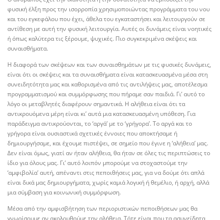
φυσική έλξη προς την ισορροπία χρησιμοποιώντας προγράμματα του νου
και του εγκεφάλου που έχει, άθελα του εγκαταστήσει και λειτουργούν σε
αντίθεση με αυτή την φυσική λειτουργία. Αυτές οι δυνάμεις είναι νοητικές
ή όπως καλύτερα τις ξέρουμε, ψυχικές. Πιο συγκεκριμένα σκέψεις και
συναισθήματα.
Η διαφορά των σκέψεων και των συναισθημάτων με τις φυσικές δυνάμεις,
είναι ότι οι σκέψεις και τα συναισθήματα είναι κατασκευασμένα μέσα στη
συνειδητότητα μας και καθορισμένα από τις αντιλήψεις μας, αποτέλεσμα
προγραμματισμού και συμμόρφωσης που πήραμε σαν παιδιά. Γι’ αυτό το
λόγο οι μεταβλητές διαφέρουν σημαντικά. Η αλήθεια είναι ότι τα
αντικρουόμενα μέρη είναι κι’ αυτά μια κατασκευασμένη υπόθεση. Για
παράδειγμα αντικρούονται, το ‘αργά’ με το ‘γρήγορα’. Το αργά και το
γρήγορα είναι ουσιαστικά σχετικές έννοιες που αποκτήσαμε ή
δημιουργήσαμε, και έχουμε πιστέψει, σε σημείο που έγινε η ‘αλήθεια’ μας.
Δεν είναι όμως, γιατί αν ήταν αλήθεια, θα ήταν σε όλες τις περιπτώσεις το
ίδιο για όλους μας. Γι’ αυτό λοιπόν μπορούμε να στοχαστούμε την
‘αμφιβολία’ αυτή, απέναντι στις πεποιθήσεις μας, για να δούμε ότι απλά
είναι δικά μας δημιουργήματα, χωρίς καμιά λογική ή θεμέλιο, ή αρχή, αλλά
μια σύμβαση για κοινωνική συμμόρφωση.
Μέσα από την αμφισβήτηση των περιοριστικών πεποιθήσεων μας θα
γνωρίσουμε αν ακολουθούμε την αλήθεια. Τότε είναι που τα ασυνείδητα