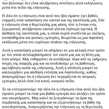
που βιώνουμε δεν είναι ανεξάρτητες οντότητες αλλά εκδηλώσεις
μέσα στο πεδίο της επίγνωσης.
Η ιδέα ότι η επίγνωση είναι αυτό που ήδη είμαστε έχει βαθιές
επιρροές στην κατανόηση του εαυτού και της ταυτότητάς μας. Εάν
η επίγνωση είναι η θεμελιώδης μας φύση, τότε η έννοια ενός
ξεχωριστού, ανεξάρτητου εαυτού γίνεται λιγότερο σχετική. Η
αίσθηση της ταυτότητάς μας, η οποία συχνά συνδέεται με σκέψεις,
συναισθήματα και φυσικές εμπειρίες, θεωρείται ως μια παροδική
εκδήλωση μέσα στο ευρύτερο πλαίσιο της επίγνωσης.
Αυτή η κατανόηση μπορεί να οδηγήσει σε μια αλλαγή στον τρόπο
με τον οποίο αντιλαμβανόμαστε τον εαυτό μας και τη θέση μας
στον κόσμο. Μας ενθαρρύνει να κοιτάξουμε πέρα από τις εφήμερες
πτυχές της ύπαρξής μας και να συνδεθούμε με τη βαθύτερη,
αμετάβλητη ουσία της επίγνωσης. Αυτή η σύνδεση μπορεί να
καλλιεργήσει μια αίσθηση ενότητας και διασύνδεσης, καθώς
αναγνωρίζουμε ότι η επίγνωση δεν περιορίζεται σε ατομικές
εμπειρίες αλλά είναι ένα κοινό, κοσμικό πεδίο.
Το να ενστερνιστούμε την ιδέα ότι η επίγνωση είναι αυτό που ήδη
είμαστε μπορεί να είναι μια βαθιά εμπειρία που αλλάζει τον τρόπο
που σκεφτόμαστε. Μας καλεί να ξεπεράσουμε τα όρια της
συμβατικής μας κατανόησης και να εξερευνήσουμε τα βάθη της
συνειδητότητας. Αναγνωρίζοντας την επίγνωση ως τη θεμελιώδη