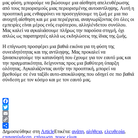
μας φύση, μπορούμε να βιώσουμε μια αίσθηση απελευθέρωσης
από τους περιορισμούς μιας περιορισμένης αυτοαντίληψης. Αυτή η
προοπτική μας ενθαρρύνει να προσεγγίσουμε τη ζωή με μια πιο
ανοιχτή αίσθηση και με μια περιέργεια, αναγνωρίζοντας ότι όλες οι
εμπειρίες είναι μέρος ενός ευρύτερου, αλληλένδετου συνόλου.
Μας καλεί να αγκαλιάσουμε πλήρως την παρούσα στιγμή, όχι
απλώς ως παρατηρητές αλλά ως εκδηλώσεις της ίδιας της ζωής.
Η επίγνωση προσφέρει μια βαθιά εικόνα για τη φύση της
συνειδητότητας και της αντίληψης. Μας προκαλεί να
ξανασκεφτούμε την κατανόησή που έχουμε για τον εαυτό μας και
την πραγματικότητα, δείχνοντας προς μια βαθύτερη ύπαρξη
ολότητας. Αγκαλιάζοντας αυτήν την προοπτική, μπορεί να
βρεθούμε σε ένα ταξίδι αυτο-αποκάλυψης που οδηγεί σε πιο βαθιά
σύνδεση με τον κόσμο και με τον εαυτό μας.
Facebook
Twitter
Email
Copy
Δημοσιεύθηκε στη
Article
Ετικέτα:
αγάπη
,
αλήθεια
,
ελευθερία
,
Link
Μοιραστείτε
επανασύνδεση
,
επίγνωση
,
ποιος είμαι