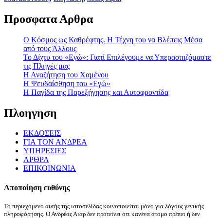
Προσφατα Αρθρα
Ο Κόσμος ως Καθρέφτης. Η Τέχνη του να Βλέπεις Μέσα
από τους Άλλους
Το Δίχτυ του «Εγώ»: Γιατί Επιλέγουμε να Υπερασπιζόμαστε
τις Πληγές μας
Η Αναζήτηση του Χαμένου
Η Ψευδαίσθηση του «Εγώ»
Η Παγίδα της Παρεξήγησης και Αυτοφροντίδα
Πλοηγηση
ΕΚΔΟΣΕΙΣ
ΓΙΑ ΤΟΝ ΑΝΔΡΕΑ
ΥΠΗΡΕΣΙΕΣ
ΑΡΘΡΑ
ΕΠΙΚΟΙΝΩΝΙΑ
Αποποίηση ευθύνης
Το περιεχόμενο αυτής της ιστοσελίδας κοινοποιείται μόνο για λόγους γενικής
πληροφόρησης. Ο Ανδρέας Αιαρ δεν προτείνει ότι κανένα άτομο πρέπει ή δεν