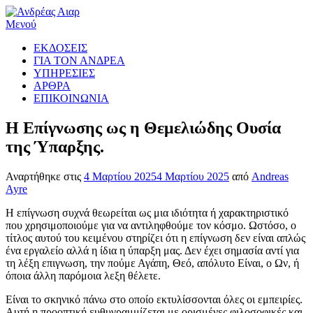
Προχωρήστε
στο
Μενού
περιεχόμενο
ΕΚΔΟΣΕΙΣ
ΓΙΑ ΤΟΝ ΑΝΔΡΕΑ
ΥΠΗΡΕΣΙΕΣ
ΑΡΘΡΑ
ΕΠΙΚΟΙΝΩΝΙΑ
Η Επίγνωσης ως η Θεμελιώδης Ουσία
της Ύπαρξης.
Αναρτήθηκε στις
4 Μαρτίου 2025
4 Μαρτίου 2025
από
Andreas
Ayre
Η επίγνωση συχνά θεωρείται ως μια ιδιότητα ή χαρακτηριστικό
που χρησιμοποιούμε για να αντιληφθούμε τον κόσμο. Ωστόσο, ο
τίτλος αυτού του κειμένου στηρίζει ότι η επίγνωση δεν είναι απλώς
ένα εργαλείο αλλά η ίδια η ύπαρξη μας. Δεν έχει σημασία αντί για
τη λέξη επιγνωση, την πούμε Αγάπη, Θεό, απόλυτο Είναι, ο Ων, ή
όποια άλλη παρόμοια λεξη θέλετε.
Είναι το σκηνικό πάνω στο οποίο εκτυλίσσονται όλες οι εμπειρίες.
Αυτή η προοπτική ευθυγραμμίζεται με ορισμένες φιλοσοφικές και