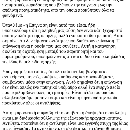
πνευματικές παραδόσεις που βλέπουν την επίγνωση ως την
απόλυτη πραγματικότητα, από την οποία προκύπτουν όλα τα
φαινόμενα.
Όταν λέμε «η Επίγνωση είναι αυτό που είσαι, ήδη»,
υποδεικνύουμε ότι η αληθινή μας φύση δεν είναι κάτι ξεχωριστό
από την ολότητα της ύπαρξης, αλλά ένα και το ίδιο με αυτή. Αυτό
σημαίνει ότι δεν είμαστε οντότητες που διαθέτουν επίγνωση. Η
επίγνωση είναι η ουσία που μας συνθέτει. Αυτή η κατανόηση
διαλύει τη διχοτόμηση μεταξύ του παρατηρητή και του
παρατηρούμενου, υποδηλώνοντας ότι και οι δύο είναι εκδηλώσεις
της ίδιας θεμελιώδους αρχής.
Υπογραμμίζεται επίσης, ότι όλα όσα αντιλαμβανόμαστε:
αντικείμενα, μορφές, σκέψεις, αισθήσεις και συναισθήματα,
συμβαίνουν μέσα στην επίγνωση. Αυτό σημαίνει ότι η επίγνωση
δεν είναι απλώς ένα παθητικό υπόβαθρο αλλά ένα ενεργό πεδίο
που περιλαμβάνει όλες τις εμπειρίες. Είναι μέσω του οποίου
αλληλεπιδρούμε με τον κόσμο και είναι η πηγή από την οποία
προκύπτουν όλες οι αντιλήψεις.
Αυτή η προοπτική αμφισβητεί τη συμβατική άποψη ότι η αντίληψη
είναι μια διαδικασία σύλληψης της εξωτερικής πραγματικότητας.
Αντίθετα, προτείνει ότι η αντίληψη είναι μια εγγενής πτυχή της ίδιας
της επίγνωσης. Τα αντικείμενα, οι σκέψεις και τα συναισθήματα