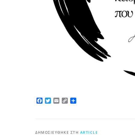
Facebook
Twitter
Email
Copy
Μοιραστείτε
Link
ΔΗΜΟΣΙΕΎΘΗΚΕ ΣΤΗ
ARTICLE