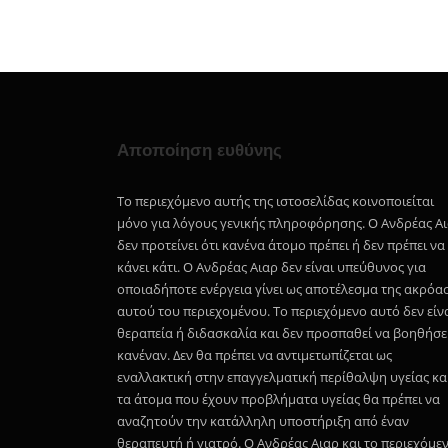
Αποποίηση ευθύνης
Το περιεχόμενο αυτής της ιστοσελίδας κοινοποιείται
μόνο για λόγους γενικής πληροφόρησης. Ο Ανδρέας Α
δεν προτείνει ότι κανένα άτομο πρέπει ή δεν πρέπει να
κάνει κάτι. Ο Ανδρέας Αιαρ δεν είναι υπεύθυνος για
οποιαδήποτε ενέργεια γίνει ως αποτέλεσμα της ακρόα
αυτού του περιεχομένου. Το περιεχόμενο αυτό δεν είν
θεραπεία ή διδασκαλία και δεν προσπαθεί να βοηθήσε
κανέναν. Δεν θα πρέπει να αντιμετωπίζεται ως
εναλλακτική στην επαγγελματική περίθαλψη υγείας κα
τα άτομα που έχουν προβλήματα υγείας θα πρέπει να
αναζητούν την κατάλληλη υποστήριξη από έναν
θεραπευτή ή γιατρό. Ο Ανδρέας Αιαρ και το περιεχόμε