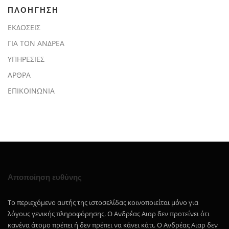
ΠΛΟΗΓΗΣΗ
ΕΚΔΟΣΕΙΣ
ΓΙΑ ΤΟΝ ΑΝΔΡΕΑ
ΥΠΗΡΕΣΙΕΣ
ΑΡΘΡΑ
ΕΠΙΚΟΙΝΩΝΙΑ
Αποποίηση ευθύνης
Το περιεχόμενο αυτής της ιστοσελίδας κοινοποιείται μόνο για
λόγους γενικής πληροφόρησης. Ο Ανδρέας Αιαρ δεν προτείνει ότι
κανένα άτομο πρέπει ή δεν πρέπει να κάνει κάτι. Ο Ανδρέας Αιαρ δεν