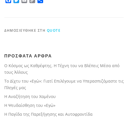
Facebook
Twitter
Email
Copy
Μοιραστείτε
Link
ΔΗΜΟΣΙΕΎΘΗΚΕ ΣΤΗ
QUOTE
ΠΡΟΣΦΑΤΑ ΑΡΘΡΑ
Ο Κόσμος ως Καθρέφτης. Η Τέχνη του να Βλέπεις Μέσα από
τους Άλλους
Το Δίχτυ του «Εγώ»: Γιατί Επιλέγουμε να Υπερασπιζόμαστε τις
Πληγές μας
Η Αναζήτηση του Χαμένου
Η Ψευδαίσθηση του «Εγώ»
Η Παγίδα της Παρεξήγησης και Αυτοφροντίδα