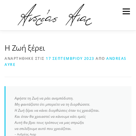
Προχωρήστε
στο
Μενού
περιεχόμενο
ΕΚΔΟΣΕΙΣ
ΓΙΑ ΤΟΝ ΑΝΔΡΕΑ
ΥΠΗΡΕΣΙΕΣ
Η Ζωή ξέρει
ΑΝΑΡΤΉΘΗΚΕ ΣΤΙΣ
17 ΣΕΠΤΕΜΒΡΊΟΥ 2023
ΑΠΌ
ANDREAS
AYRE
ΑΡΘΡΑ
ΕΠΙΚΟΙΝΩΝΙΑ
Αφήστε τη Ζωή να ρέει ανεμπόδιστη.
Μη φαντάζεστε ότι μπορείτε να τη διορθώσετε.
Η Ζωή ξέρει να κάνει διορθώσεις όταν τις χρειάζεται.
Και όταν θα χρειαστεί να κάνουμε κάτι εμείς
Αυτή θα βρει τους τρόπους να μας σπρώξει
να επιλέξουμε αυτό που χρειάζεται.
– Ανδρέας Αιαρ