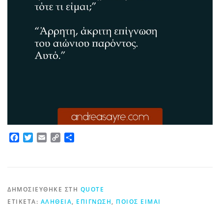
Facebook
Twitter
Email
Copy
Μοιραστείτε
Link
ΔΗΜΟΣΙΕΎΘΗΚΕ ΣΤΗ
QUOTE
ΕΤΙΚΈΤΑ:
ΑΛΉΘΕΙΑ
,
ΕΠΊΓΝΩΣΗ
,
ΠΟΙΟΣ ΕΊΜΑΙ