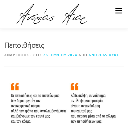
Προχωρήστε
στο
Μενού
περιεχόμενο
ΕΚΔΟΣΕΙΣ
ΓΙΑ ΤΟΝ ΑΝΔΡΕΑ
ΥΠΗΡΕΣΙΕΣ
Πεποιθήσεις
ΑΝΑΡΤΉΘΗΚΕ ΣΤΙΣ
26 ΙΟΥΝΊΟΥ 2024
ΑΠΌ
ANDREAS AYRE
ΑΡΘΡΑ
ΕΠΙΚΟΙΝΩΝΙΑ